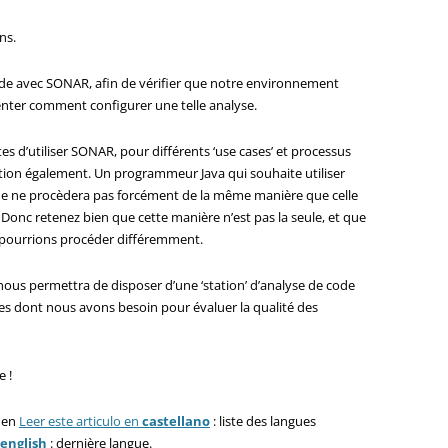
ns.
de avec SONAR, afin de vérifier que notre environnement
senter comment configurer une telle analyse.
tes d’utiliser SONAR, pour différents ‘use cases’ et processus
lation également. Un programmeur Java qui souhaite utiliser
ue ne procèdera pas forcément de la même manière que celle
 Donc retenez bien que cette manière n’est pas la seule, et que
 pourrions procéder différemment.
nous permettra de disposer d’une ‘station’ d’analyse de code
ures dont nous avons besoin pour évaluer la qualité des
e !
e en
Leer este articulo en
castellano
: liste des langues
english
: dernière langue.