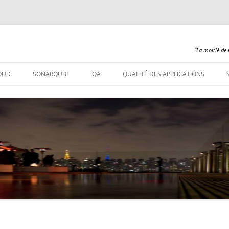
"La moitié de 
Aller
au
OUD
SONARQUBE
QA
QUALITÉ DES APPLICATIONS
contenu
SONARQUBE – INSTALLATION
SONARQUBE 360
SONARQUBE – ABAP
SONARQUBE – COBOL
SONARQUBE – PL/SQL