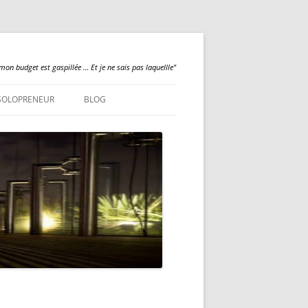
mon budget est gaspillée … Et je ne sais pas laquellle"
SOLOPRENEUR
BLOG
QUALILOGY
NEWS