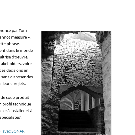
 énoncé par Tom
cannot measure ».
ette phrase.
lent dans le monde
aîtrise d’oeuvre,
takeholders, voire
des décisions en
 sans disposer des
 leurs projets.
 de code produit
 profil technique
exe à installer et à
spécialistes’.
AP avec SONAR
,