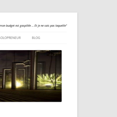
mon budget est gaspillée … Et je ne sais pas laquellle"
SOLOPRENEUR
BLOG
QUALILOGY
NEWS