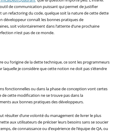
hnicalDebtQuadrant
‘ que la question importe peu. L’intérêt
 outil de communication puissant qui permet de justifier
un refactoring du code, quelque soit la nature de cette dette
bon développeur connaît les bonnes pratiques de
nes, soit volontairement dans l’attente d’une prochaine
rfection n’est pas de ce monde.
ure ou l’origine de la dette technique, ce sont les programmeurs
pour laquelle je considère que cette notion ne doit pas s’étendre
ons fonctionnelles ou dans la phase de conception vont certes
ne de cette modification ne se trouve pas dans la
ements aux bonnes pratiques des développeurs.
eut résulter d’une volonté du management de livrer le plus
tte aux utilisateurs de préciser leurs besoins sans se soucier
temps, de connaissance ou d’expérience de l’équipe de QA, ou