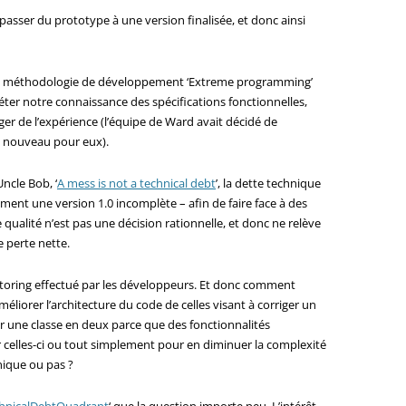
passer du prototype à une version finalisée, et donc ainsi
ne méthodologie de développement ‘Extreme programming’
léter notre connaissance des spécifications fonctionnelles,
ger de l’expérience (l’équipe de Ward avait décidé de
t nouveau pour eux).
Uncle Bob, ‘
A mess is not a technical debt
’, la dette technique
ment une version 1.0 incomplète – afin de faire face à des
qualité n’est pas une décision rationnelle, et donc ne relève
e perte nette.
efactoring effectué par les développeurs. Et donc comment
méliorer l’architecture du code de celles visant à corriger un
 une classe en deux parce que des fonctionnalités
 celles-ci ou tout simplement pour en diminuer la complexité
hnique ou pas ?