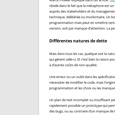
Martin Fowler explique dans cet article ‘
Tec
réside dans le fait que la métaphore est un
auprès des stakeholders et du management 
technique, délibérée ou involontaire. Un 
programmation mais peut en omettre certai
version, soit par manque d’attention. La pe
Différentes natures de dette
Mais dans tous les cas, quelque soit la nat
qui gèrent celle-ci. Et c’est bien la raison 
à d’autres coûts de non-qualité.
Une erreur ou un oubli dans les spécificati
nécessiter de modifier le code, mais l’origi
programmation et les choix ou les manqu
Un plan de test incomplet ou insuffisant p
rapidement possible un prototype qui perme
des bugs, ou au contraire d’un manque de 