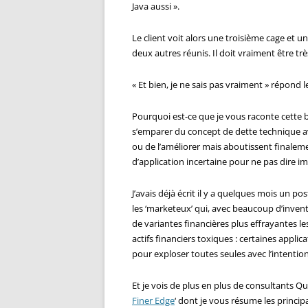
Java aussi ».
Le client voit alors une troisième cage et un
deux autres réunis. Il doit vraiment être très 
« Et bien, je ne sais pas vraiment » répond le
Pourquoi est-ce que je vous raconte cette b
s’emparer du concept de dette technique avec
ou de l’améliorer mais aboutissent finaleme
d’application incertaine pour ne pas dire im
J’avais déjà écrit il y a quelques mois un post
les ‘marketeux’ qui, avec beaucoup d’invent
de variantes financières plus effrayantes l
actifs financiers toxiques : certaines appli
pour exploser toutes seules avec l’intention
Et je vois de plus en plus de consultants Q
Finer Edge
‘ dont je vous résume les princip