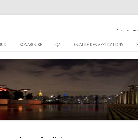
"La moitié de 
Aller
au
OUD
SONARQUBE
QA
QUALITÉ DES APPLICATIONS
contenu
SONARQUBE – INSTALLATION
SONARQUBE 360
SONARQUBE – ABAP
SONARQUBE – COBOL
SONARQUBE – PL/SQL